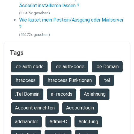
Account installieren lassen ?
(31915x gesehen)
Wie lautet mein Postein/Ausgang oder Mailserver
?
(56272x gesehen)
Tags
.de auth code
.de auth-code
.de Domain
.htaccess
.htaccess Funktionen
.tel
.Tel Domain
a- records
Ablehnung
Account einrichten
Accountlogin
addhandler
Admin-C
Anleitung