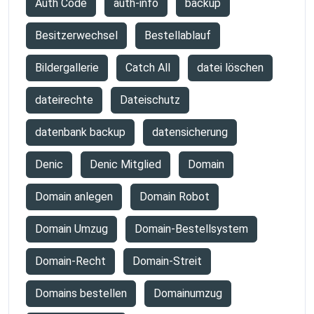
Auth Code
auth-info
backup
Besitzerwechsel
Bestellablauf
Bildergallerie
Catch All
datei löschen
dateirechte
Dateischutz
datenbank backup
datensicherung
Denic
Denic Mitglied
Domain
Domain anlegen
Domain Robot
Domain Umzug
Domain-Bestellsystem
Domain-Recht
Domain-Streit
Domains bestellen
Domainumzug