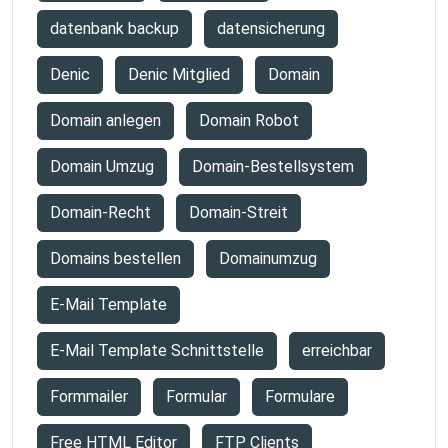
datenbank backup
datensicherung
Denic
Denic Mitglied
Domain
Domain anlegen
Domain Robot
Domain Umzug
Domain-Bestellsystem
Domain-Recht
Domain-Streit
Domains bestellen
Domainumzug
E-Mail Template
E-Mail Template Schnittstelle
erreichbar
Formmailer
Formular
Formulare
Free HTML Editor
FTP Clients