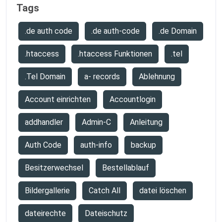
Tags
.de auth code
.de auth-code
.de Domain
.htaccess
.htaccess Funktionen
.tel
.Tel Domain
a- records
Ablehnung
Account einrichten
Accountlogin
addhandler
Admin-C
Anleitung
Auth Code
auth-info
backup
Besitzerwechsel
Bestellablauf
Bildergallerie
Catch All
datei löschen
dateirechte
Dateischutz