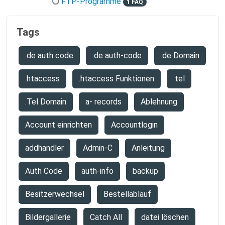
FTP-Programme
1 FAQ
Tags
.de auth code
.de auth-code
.de Domain
.htaccess
.htaccess Funktionen
.tel
.Tel Domain
a- records
Ablehnung
Account einrichten
Accountlogin
addhandler
Admin-C
Anleitung
Auth Code
auth-info
backup
Besitzerwechsel
Bestellablauf
Bildergallerie
Catch All
datei löschen