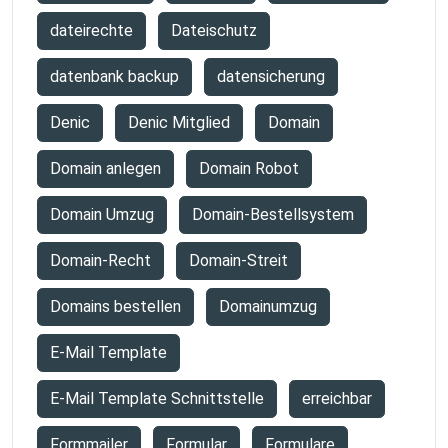
dateirechte
Dateischutz
datenbank backup
datensicherung
Denic
Denic Mitglied
Domain
Domain anlegen
Domain Robot
Domain Umzug
Domain-Bestellsystem
Domain-Recht
Domain-Streit
Domains bestellen
Domainumzug
E-Mail Template
E-Mail Template Schnittstelle
erreichbar
Formmailer
Formular
Formulare