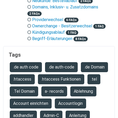
Neukunde: Bestellablauf
2 FAQs
Domains, Inklusiv- u. Zusatzdomains
2 FAQs
Providerwechsel
6 FAQs
Ownerchange - Besitzerwechsel
1 FAQ
Kündigungsablauf
1 FAQ
Begriff-Erläuterungen
8 FAQs
Tags
.de auth code
.de auth-code
.de Domain
.htaccess
.htaccess Funktionen
.tel
.Tel Domain
a- records
Ablehnung
Account einrichten
Accountlogin
addhandler
Admin-C
Anleitung