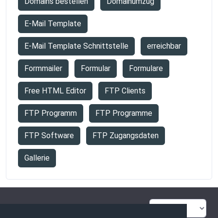
Domains bestellen
Domainumzug
E-Mail Template
E-Mail Template Schnittstelle
erreichbar
Formmailer
Formular
Formulare
Free HTML Editor
FTP Clients
FTP Programm
FTP Programme
FTP Software
FTP Zugangsdaten
Gallerie
FAQ Übersicht
Sitemap