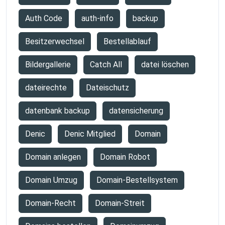
Auth Code
auth-info
backup
Besitzerwechsel
Bestellablauf
Bildergallerie
Catch All
datei löschen
dateirechte
Dateischutz
datenbank backup
datensicherung
Denic
Denic Mitglied
Domain
Domain anlegen
Domain Robot
Domain Umzug
Domain-Bestellsystem
Domain-Recht
Domain-Streit