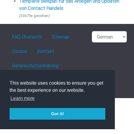
Template Beispiel für das Anlegen und Updaten
von Contact Handels
(33679x gesehen)
FAQ Übersicht
Sitemap
Glossar
Kontakt
Datenschutzerklärung
This website uses cookies to ensure you get
powered with ❤️ and ☕️ by
phpMyFAQ
3.1.8
the best experience on our website.
Learn more
Got it!