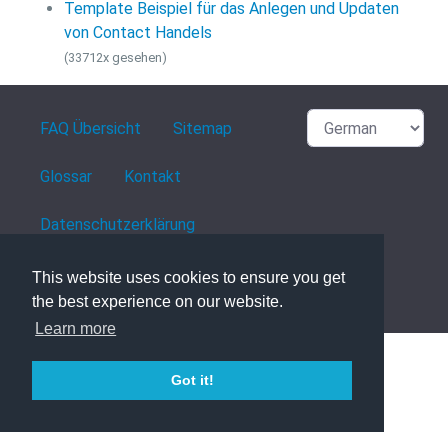
Template Beispiel für das Anlegen und Updaten
von Contact Handels
(33712x gesehen)
FAQ Übersicht
Sitemap
Glossar
Kontakt
Datenschutzerklärung
This website uses cookies to ensure you get
the best experience on our website.
powered with ❤️ and ☕️ by
phpMyFAQ
3.1.8
Learn more
Got it!