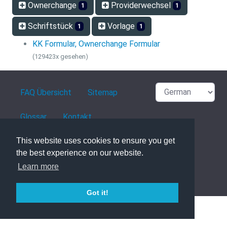
Ownerchange
Providerwechsel
1
1
Schriftstück
Vorlage
1
1
KK Formular, Ownerchange Formular
(129423x gesehen)
FAQ Übersicht
Sitemap
Glossar
Kontakt
Datenschutzerklärung
This website uses cookies to ensure you get
the best experience on our website.
Learn more
powered with ❤️ and ☕️ by
phpMyFAQ
3.1.8
Got it!