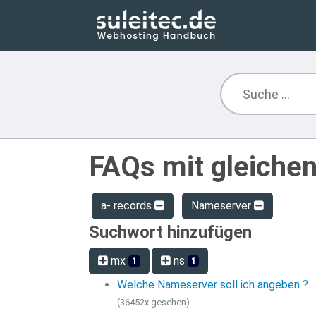
FAQs mit gleiche
a- records
Nameserver
Suchwort hinzufügen
mx
ns
1
1
Welche Nameserver soll ich angeben ?
(36452x gesehen)