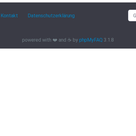
Kontakt
Datenschutzerklärung
powered with ❤️ and ☕️ by
phpMyFAQ
3.1.8