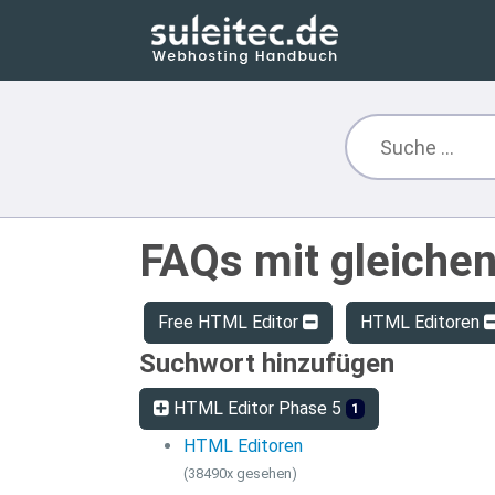
FAQs mit gleiche
Free HTML Editor
HTML Editoren
Suchwort hinzufügen
HTML Editor Phase 5
1
HTML Editoren
(38490x gesehen)