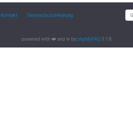
Kontakt
Datenschutzerklärung
powered with ❤️ and ☕️ by
phpMyFAQ
3.1.8