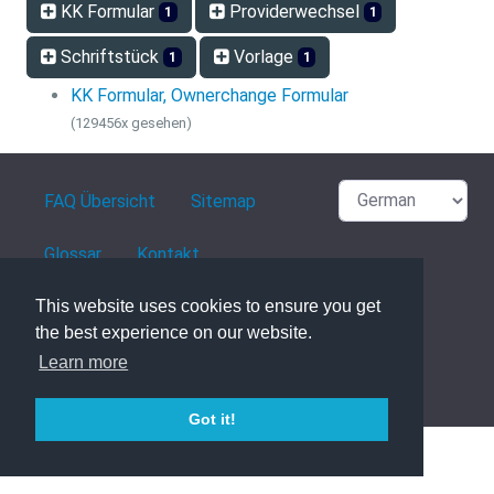
KK Formular
Providerwechsel
1
1
Schriftstück
Vorlage
1
1
KK Formular, Ownerchange Formular
(129456x gesehen)
FAQ Übersicht
Sitemap
Glossar
Kontakt
Datenschutzerklärung
This website uses cookies to ensure you get
the best experience on our website.
Learn more
powered with ❤️ and ☕️ by
phpMyFAQ
3.1.8
Got it!