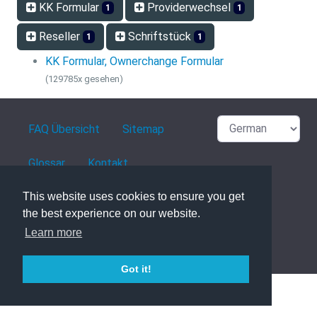
KK Formular
Providerwechsel
1
1
Reseller
Schriftstück
1
1
KK Formular, Ownerchange Formular
(129785x gesehen)
FAQ Übersicht
Sitemap
Glossar
Kontakt
Datenschutzerklärung
This website uses cookies to ensure you get
the best experience on our website.
Learn more
powered with ❤️ and ☕️ by
phpMyFAQ
3.1.8
Got it!