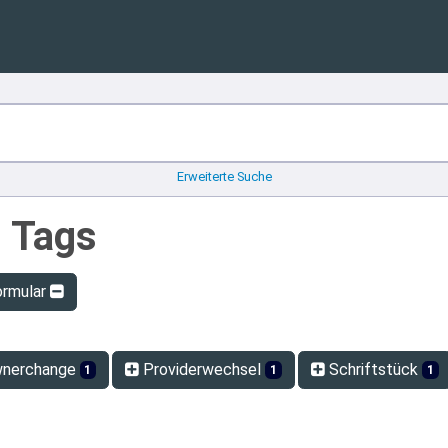
Erweiterte Suche
n Tags
ormular
nerchange
Providerwechsel
Schriftstück
1
1
1