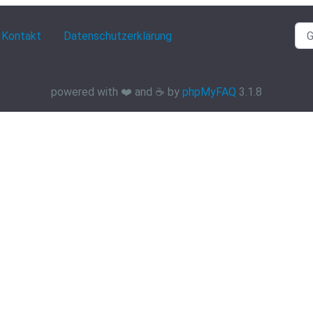
Kontakt
Datenschutzerklärung
powered with ❤️ and ☕️ by
phpMyFAQ
3.1.8