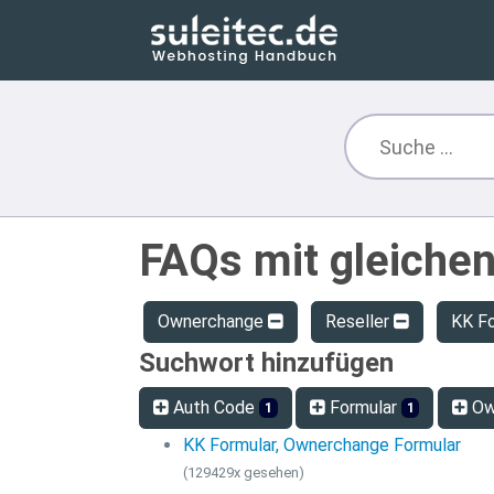
FAQs mit gleiche
Ownerchange
Reseller
KK F
Suchwort hinzufügen
Auth Code
Formular
Ow
1
1
KK Formular, Ownerchange Formular
(129429x gesehen)