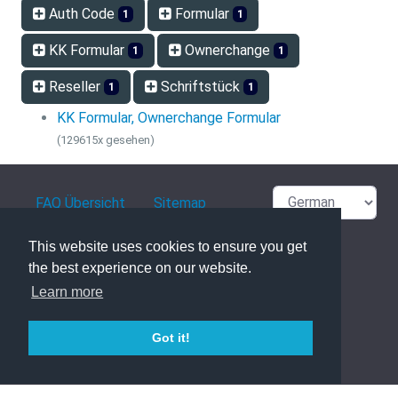
Auth Code
Formular
1
1
KK Formular
Ownerchange
1
1
Reseller
Schriftstück
1
1
KK Formular, Ownerchange Formular
(129615x gesehen)
FAQ Übersicht
Sitemap
Glossar
Kontakt
This website uses cookies to ensure you get
the best experience on our website.
Datenschutzerklärung
Learn more
Got it!
powered with ❤️ and ☕️ by
phpMyFAQ
3.1.8