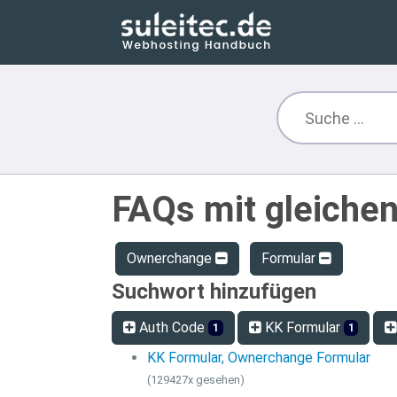
FAQs mit gleiche
Ownerchange
Formular
Suchwort hinzufügen
Auth Code
KK Formular
1
1
KK Formular, Ownerchange Formular
(129427x gesehen)