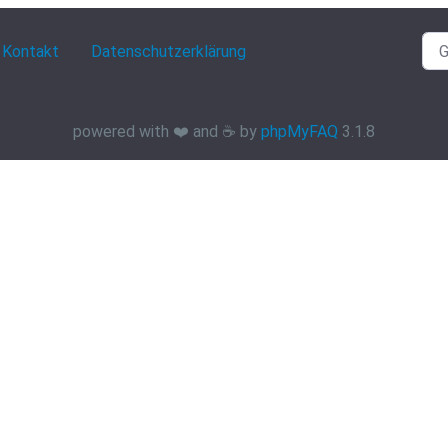
Kontakt
Datenschutzerklärung
powered with ❤️ and ☕️ by
phpMyFAQ
3.1.8