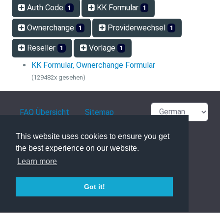
Auth Code
KK Formular
1
1
Ownerchange
Providerwechsel
1
1
Reseller
Vorlage
1
1
KK Formular, Ownerchange Formular
(129482x gesehen)
FAQ Übersicht
Sitemap
Glossar
Kontakt
This website uses cookies to ensure you get
the best experience on our website.
Datenschutzerklärung
Learn more
Got it!
powered with ❤️ and ☕️ by
phpMyFAQ
3.1.8