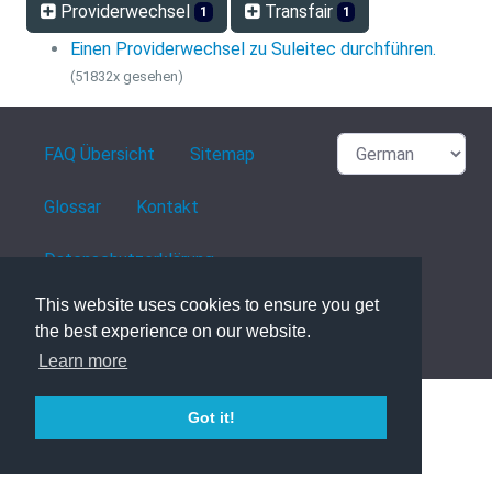
Providerwechsel
Transfair
1
1
Einen Providerwechsel zu Suleitec durchführen.
(51832x gesehen)
FAQ Übersicht
Sitemap
Glossar
Kontakt
Datenschutzerklärung
This website uses cookies to ensure you get
the best experience on our website.
powered with ❤️ and ☕️ by
phpMyFAQ
3.1.8
Learn more
Got it!