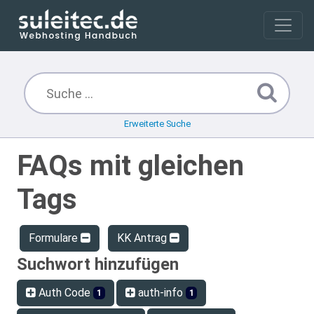
Erweiterte Suche
FAQs mit gleichen
Tags
Formulare
KK Antrag
Suchwort hinzufügen
Auth Code
auth-info
1
1