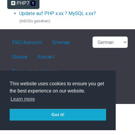
PHP7
1
Update auf PHP x.xx ? MySQL x.xx?
(64252x gesehen)
FAQ Übersicht
Sitemap
Glossar
Kontakt
Datenschutzerklärung
This website uses cookies to ensure you get
the best experience on our website.
powered with ❤️ and ☕️ by
phpMyFAQ
3.1.8
Learn more
Got it!