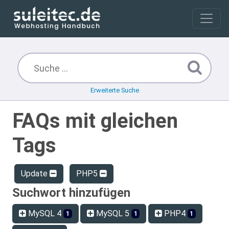
Erweiterte Suche
FAQs mit gleichen
Tags
Update
PHP5
Suchwort hinzufügen
MySQL 4
MySQL 5
PHP4
1
1
1