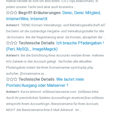
hierbei handelt es sich um eine echte TLD (TopLevelDomain). In
jedem unserer Tarife sind aber auch kostenlos ...
Begriff-Erläuterungen
:
Denic, Denic Mitglied,
InternetWire, InternetX
Antwort:
"DENIC Domain Verwaltungs- und Betriebsgesellschaft eG"
Die Denic ist die zuständige Vergabe- und Verwaltungsstelle für alle
.de Domains. Bei der Registrierung einer .de Domain, akzeptiert der ...
Technische Details
:
Ich brauche Pfadangaben !
(Perl, MySQL , ImageMagick)
Antwort:
Bei der Einrichtung Ihres Accounts werden Ihnen mehrere
Info Dateien in den Account gelegt. Sie finden alle aktuellen
Pfadangaben indem Sie Ihren Domainnamen.xy/infophp.php
aufrufen. (Domainname.xy ...
Technische Details
:
Wie lautet mein
Postein/Ausgang oder Mailserver ?
Antwort:
Kurze Antwort: w00xxxx.kasserver.com (w00xxxx bitte
durch Ihr persönliches Suleitec Accountlogin ersetzen)Das w00xxxx
entspricht Ihrem Accountlogin /Benutzername für Ihren Account,
NICHT der Benutzername Ihrer E-Mail Adresse! Im ...