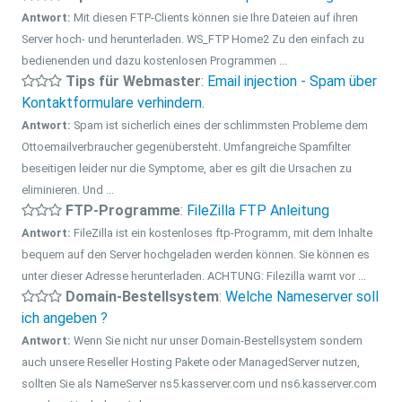
Antwort:
Mit diesen FTP-Clients können sie Ihre Dateien auf ihren
Server hoch- und herunterladen. WS_FTP Home2 Zu den einfach zu
bedienenden und dazu kostenlosen Programmen ...
Tips für Webmaster
:
Email injection - Spam über
Kontaktformulare verhindern.
Antwort:
Spam ist sicherlich eines der schlimmsten Probleme dem
Ottoemailverbraucher gegenübersteht. Umfangreiche Spamfilter
beseitigen leider nur die Symptome, aber es gilt die Ursachen zu
eliminieren. Und ...
FTP-Programme
:
FileZilla FTP Anleitung
Antwort:
FileZilla ist ein kostenloses ftp-Programm, mit dem Inhalte
bequem auf den Server hochgeladen werden können. Sie können es
unter dieser Adresse herunterladen. ACHTUNG: Filezilla warnt vor ...
Domain-Bestellsystem
:
Welche Nameserver soll
ich angeben ?
Antwort:
Wenn Sie nicht nur unser Domain-Bestellsystem sondern
auch unsere Reseller Hosting Pakete oder ManagedServer nutzen,
sollten Sie als NameServer ns5.kasserver.com und ns6.kasserver.com