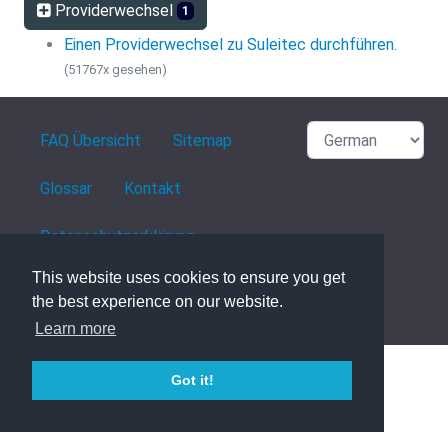
Providerwechsel
1
Einen Providerwechsel zu Suleitec durchführen.
(51767x gesehen)
FAQ Übersicht
Sitemap
Glossar
Kontakt
Datenschutzerklärung
This website uses cookies to ensure you get
the best experience on our website.
powered with ❤️ and ☕️ by
phpMyFAQ
3.1.8
Learn more
Got it!