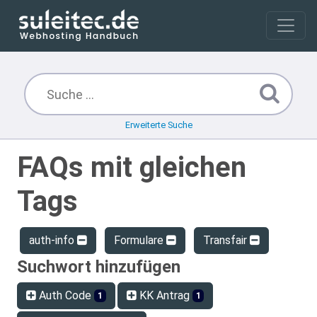
Erweiterte Suche
FAQs mit gleichen
Tags
auth-info
Formulare
Transfair
Suchwort hinzufügen
Auth Code
KK Antrag
1
1