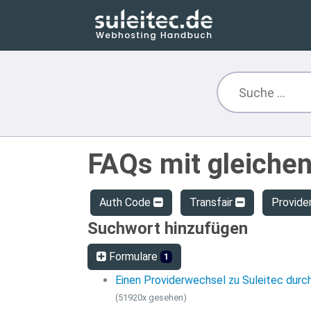
FAQs mit gleiche
Auth Code
Transfair
Provide
Suchwort hinzufügen
Formulare
1
Einen Providerwechsel zu Suleitec durc
(51920x gesehen)