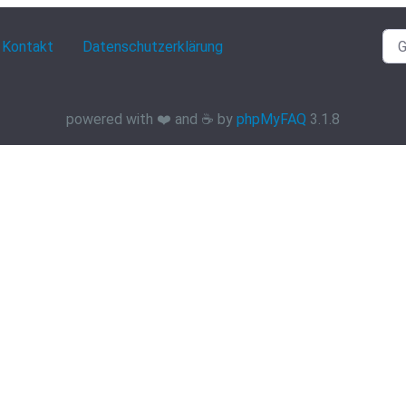
Kontakt
Datenschutzerklärung
powered with ❤️ and ☕️ by
phpMyFAQ
3.1.8