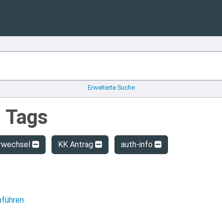
Erweiterte Suche
n Tags
rwechsel
KK Antrag
auth-info
hführen.