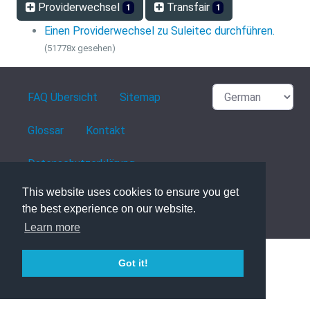
Providerwechsel
Transfair
1
1
Einen Providerwechsel zu Suleitec durchführen.
(51778x gesehen)
FAQ Übersicht
Sitemap
Glossar
Kontakt
Datenschutzerklärung
This website uses cookies to ensure you get
the best experience on our website.
powered with ❤️ and ☕️ by
phpMyFAQ
3.1.8
Learn more
Got it!