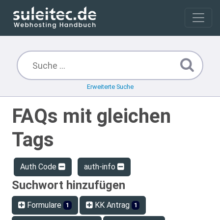
Erweiterte Suche
FAQs mit gleichen
Tags
Auth Code
auth-info
Suchwort hinzufügen
Formulare
KK Antrag
1
1